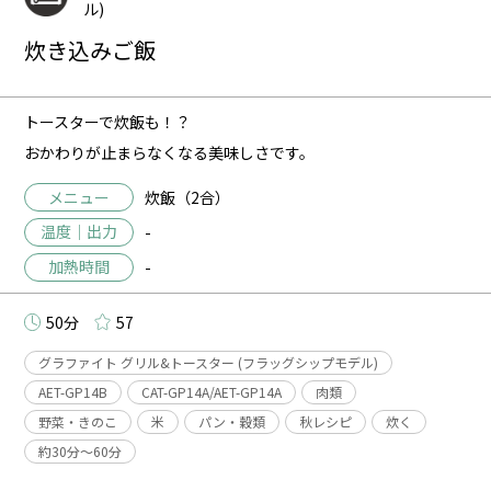
ル)
炊き込みご飯
トースターで炊飯も！？
おかわりが止まらなくなる美味しさです。
メニュー
炊飯（2合）
温度｜出力
-
加熱時間
-
50分
57
グラファイト グリル&トースター (フラッグシップモデル)
AET-GP14B
CAT-GP14A/AET-GP14A
肉類
野菜・きのこ
米
パン・穀類
秋レシピ
炊く
約30分〜60分