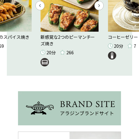
のスパイス焼き
新感覚な2つのピーマンチー
コーヒーゼリー
ズ焼き
69
20分
7
20分
266