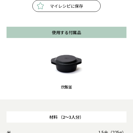
マイレシピに保存
使用する付属品
炊飯釜
材料 （2～3人分）
米
1.5合（225g）