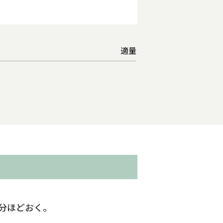
適量
5分ほどおく。