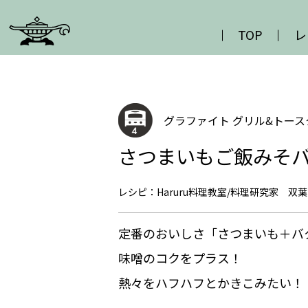
TOP
レ
グラファイト グリル&トースタ
さつまいもご飯みそ
レシピ：Haruru料理教室/料理研究家 双葉
定番のおいしさ「さつまいも＋バ
味噌のコクをプラス！
熱々をハフハフとかきこみたい！