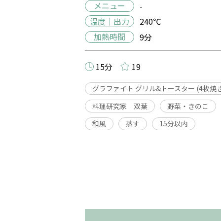
メニュー
-
温度｜出力
240℃
加熱時間
9分
15分
19
グラファイト グリル&トースター (4枚焼き
料理研究家 双葉
野菜・きのこ
和風
蒸す
15分以内