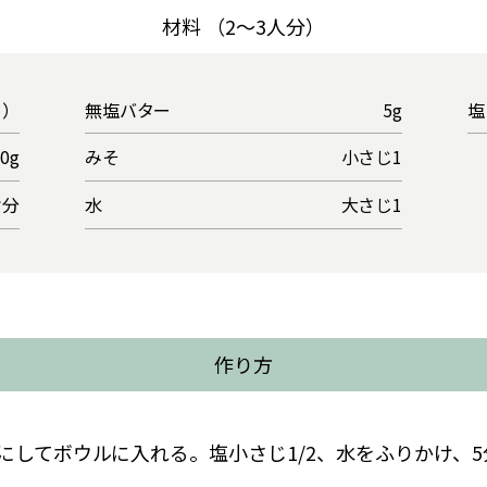
材料 （2～3人分）
ｇ）
無塩バター
5g
塩
00g
みそ
小さじ1
片分
水
大さじ1
作り方
にしてボウルに入れる。塩小さじ1/2、水をふりかけ、