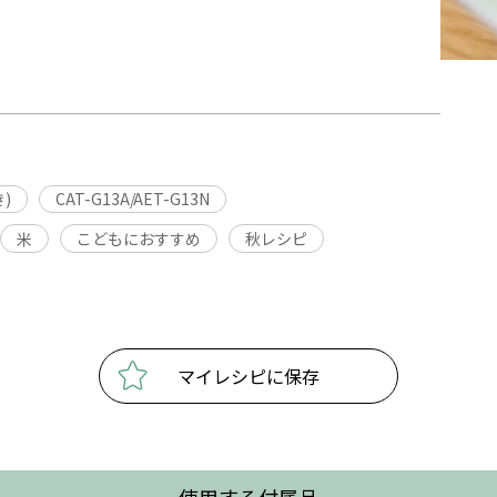
)
CAT-G13A/AET-G13N
米
こどもにおすすめ
秋レシピ
マイレシピに保存