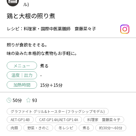
ル)
鶏と大根の照り煮
レシピ：料理家・国際中医薬膳師 齋藤菜々子
照りが食欲をそそる。
味の染みた本格的な煮物もお手軽に。
メニュー
煮る
温度｜出力
-
加熱時間
15分＋15分
50分
93
グラファイト グリル&トースター (フラッグシップモデル)
AET-GP14B
CAT-GP14A/AET-GP14A
料理家 齋藤菜々子
肉類
野菜・きのこ
冬レシピ
煮る
約30分〜60分