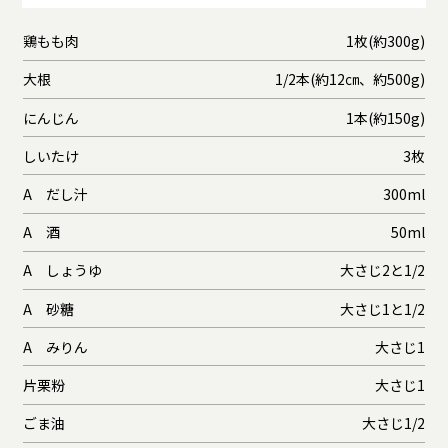
鶏もも肉
1枚(約300g)
大根
1/2本(約12㎝、約500g)
にんじん
1本(約150g)
しいたけ
3枚
A だし汁
300ml
A 酒
50ml
A しょうゆ
大さじ2と1/2
A 砂糖
大さじ1と1/2
A みりん
大さじ1
片栗粉
大さじ1
ごま油
大さじ1/2