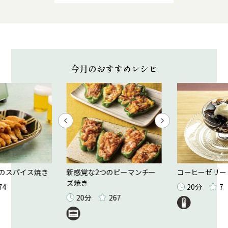
今月のおすすめレシピ
のスパイス焼き
新感覚な2つのピーマンチー
コーヒーゼリー
ズ焼き
74
20分
7
20分
267