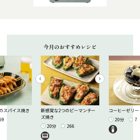
今月のおすすめレシピ
のスパイス焼き
新感覚な2つのピーマンチー
コーヒーゼリー
ズ焼き
69
20分
7
20分
266