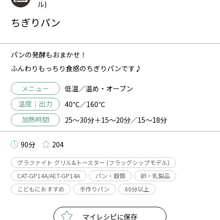
ル)
ちぎりパン
パンの発酵もおまかせ！
ふんわりもっちり食感のちぎりパンです♪
メニュー
低温／温め・オーブン
温度｜出力
40℃／160℃
加熱時間
25～30分＋15～20分／15～18分
90分
204
グラファイト グリル&トースター (フラッグシップモデル)
CAT-GP14A/AET-GP14A
パン・穀類
卵・乳製品
こどもにおすすめ
手作りパン
60分以上
マイレシピに保存