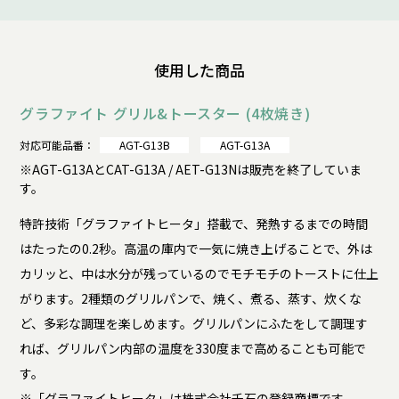
使用した商品
グラファイト グリル&トースター (4枚焼き)
対応可能品番：
AGT-G13B
AGT-G13A
※AGT-G13AとCAT-G13A / AET-G13Nは販売を終了していま
す。
特許技術「グラファイトヒータ」搭載で、発熱するまでの時間
はたったの0.2秒。高温の庫内で一気に焼き上げることで、外は
カリッと、中は水分が残っているのでモチモチのトーストに仕上
がります。2種類のグリルパンで、焼く、煮る、蒸す、炊くな
ど、多彩な調理を楽しめます。グリルパンにふたをして調理す
れば、グリルパン内部の温度を330度まで高めることも可能で
す。
※「グラファイトヒータ」は株式会社千石の登録商標です。