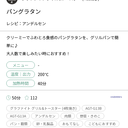
パングラタン
レシピ：アンデルセン
クリーミーでふわとろ食感のパングラタンを、グリルパンで簡
単に♪
大人数で楽しみたい時におすすめ！
メニュー
-
温度｜出力
200℃
加熱時間
40分
50分
112
グラファイト グリル&トースター (4枚焼き)
AGT-G13B
AGT-G13A
アンデルセン
肉類
野菜・きのこ
パン・穀類
卵・乳製品
おもてなし
こどもにおすすめ