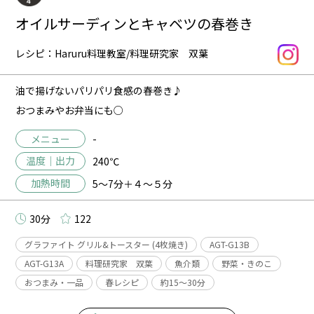
オイルサーディンとキャベツの春巻き
レシピ：Haruru料理教室/料理研究家 双葉
油で揚げないパリパリ食感の春巻き♪
おつまみやお弁当にも○
メニュー
-
温度｜出力
240℃
加熱時間
5～7分＋４～５分
30分
122
グラファイト グリル&トースター (4枚焼き)
AGT-G13B
AGT-G13A
料理研究家 双葉
魚介類
野菜・きのこ
おつまみ・一品
春レシピ
約15〜30分