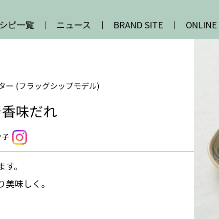
シピ一覧
ニュース
BRAND SITE
ONLINE
ター (フラッグシップモデル)
ラ香味だれ
々子
ます。
り美味しく。