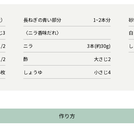
g）
長ねぎの青い部分
1~2本分
砂
じ3
〈ニラ香味だれ〉
白
/2
ニラ
3本(約30g)
し
/2
酢
大さじ2
6枚
しょうゆ
小さじ4
作り方