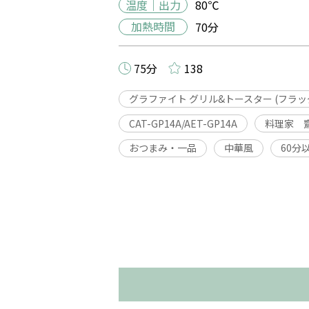
温度｜出力
80℃
加熱時間
70分
75分
138
グラファイト グリル&トースター (フラ
CAT-GP14A/AET-GP14A
料理家 
おつまみ・一品
中華風
60分