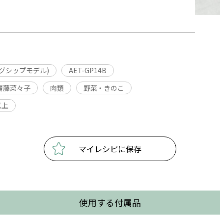
ッグシップモデル)
AET-GP14B
齋藤菜々子
肉類
野菜・きのこ
以上
マイレシピに保存
使用する付属品