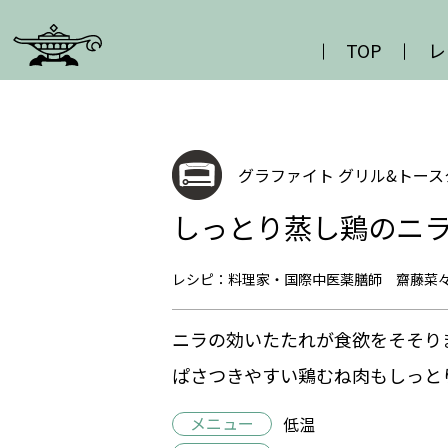
TOP
レ
グラファイト グリル&トース
しっとり蒸し鶏のニ
レシピ：料理家・国際中医薬膳師 齋藤菜
ニラの効いたたれが食欲をそそり
ぱさつきやすい鶏むね肉もしっと
メニュー
低温