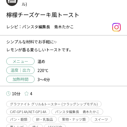
ル)
檸檬チーズケーキ風トースト
レシピ：パンスタ編集長 青木たかこ
シンプルな材料でお手軽に✨
レモンが香る夏らしいトーストです。
メニュー
温め
温度｜出力
220℃
加熱時間
3～4分
10分
4
グラファイト グリル&トースター (フラッグシップモデル)
CAT-GP14A/AET-GP14A
パンスタ編集長 青木たかこ
パン・穀類
卵・乳製品
果物・ナッツ類
スイーツ
夏レシピ
焼く
15分以内