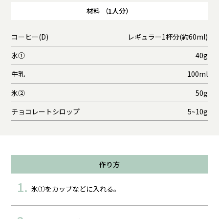
材料 （1人分）
コーヒー(D)
レギュラー1杯分(約60ml)
氷①
40g
牛乳
100ml
氷②
50g
チョコレートシロップ
5~10g
作り方
氷①をカップなどに入れる。