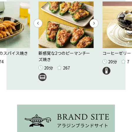
のスパイス焼き
新感覚な2つのピーマンチー
コーヒーゼリー
ズ焼き
74
20分
7
20分
267