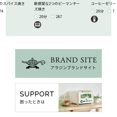
のスパイス焼き
新感覚な2つのピーマンチー
コーヒーゼリー
ズ焼き
74
20分
7
20分
267