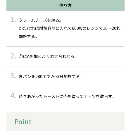
作り方
クリームチーズを練る。
かたければ耐熱容器に入れて600Wのレンジで10～20秒
加熱する。
①にAを加えよく混ぜ合わせる。
食パンを280℃で2～3分加熱する。
焼きあがったトーストに②を塗ってナッツを散らす。
Point