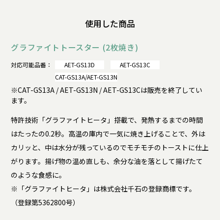
使用した商品
グラファイトトースター (2枚焼き)
対応可能品番：
AET-GS13D
AET-GS13C
CAT-GS13A/AET-GS13N
※CAT-GS13A / AET-GS13N / AET-GS13Cは販売を終了してい
ます。
特許技術「グラファイトヒータ」搭載で、発熱するまでの時間
はたったの0.2秒。高温の庫内で一気に焼き上げることで、外は
カリッと、中は水分が残っているのでモチモチのトーストに仕上
がります。揚げ物の温め直しも、余分な油を落として揚げたて
のような食感に。
※「グラファイトヒータ」は株式会社千石の登録商標です。
（登録第5362800号）