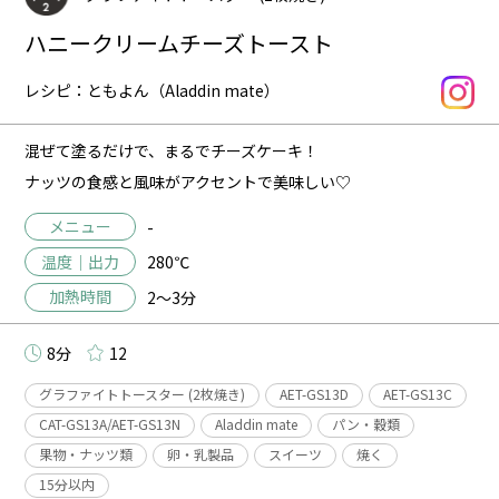
ハニークリームチーズトースト
レシピ：ともよん（Aladdin mate）
混ぜて塗るだけで、まるでチーズケーキ！
ナッツの食感と風味がアクセントで美味しい♡
メニュー
-
温度｜出力
280℃
加熱時間
2～3分
8分
12
グラファイトトースター (2枚焼き)
AET-GS13D
AET-GS13C
CAT-GS13A/AET-GS13N
Aladdin mate
パン・穀類
果物・ナッツ類
卵・乳製品
スイーツ
焼く
15分以内