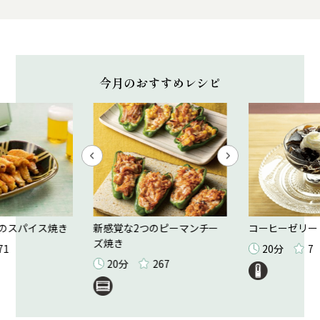
今月のおすすめレシピ
のスパイス焼き
新感覚な2つのピーマンチー
コーヒーゼリー
ズ焼き
71
20分
7
20分
267