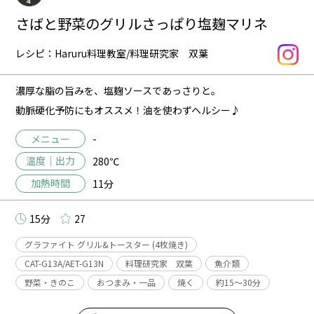
さばと野菜のグリルさっぱり塩麹マリネ
レシピ：Haruru料理教室/料理研究家 双葉
濃厚な脂の旨みを、塩麹ソースであっさりと。
動脈硬化予防にもオススメ！油を使わずヘルシー♪
メニュー
-
温度｜出力
280℃
加熱時間
11分
15分
27
グラファイト グリル&トースター (4枚焼き)
CAT-G13A/AET-G13N
料理研究家 双葉
魚介類
野菜・きのこ
おつまみ・一品
焼く
約15〜30分