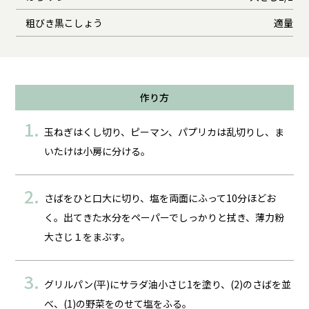
粗びき黒こしょう
適量
作り方
玉ねぎはくし切り、ピーマン、パプリカは乱切りし、ま
いたけは小房に分ける。
さばをひと口大に切り、塩を両面にふって10分ほどお
く。出てきた水分をペーパーでしっかりと拭き、薄力粉
大さじ１をまぶす。
グリルパン(平)にサラダ油小さじ1を塗り、(2)のさばを並
べ、(1)の野菜をのせて塩をふる。