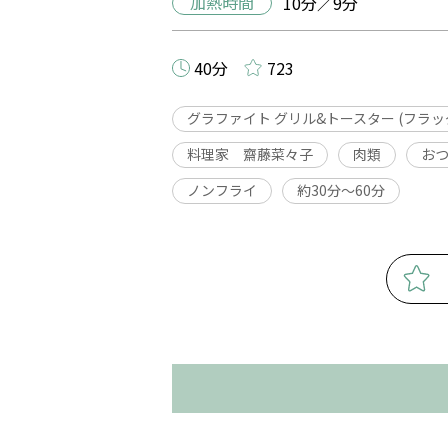
加熱時間
10分／9分
40分
723
グラファイト グリル&トースター (フラ
料理家 齋藤菜々子
肉類
お
ノンフライ
約30分〜60分