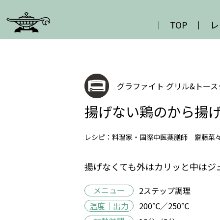
TOP
レ
グラファイト グリル&トース
揚げない鶏のから揚
レシピ：料理家・国際中医薬膳師 齋藤菜
揚げなくても外はカリッと中はジ
メニュー
2ステップ調理
温度｜出力
200℃／250℃