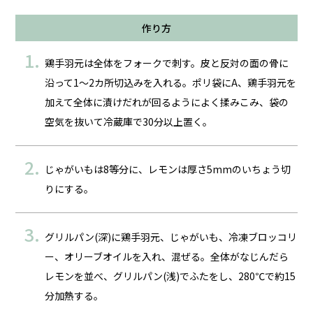
作り方
鶏手羽元は全体をフォークで刺す。皮と反対の面の骨に
沿って1～2カ所切込みを入れる。ポリ袋にA、鶏手羽元を
加えて全体に漬けだれが回るようによく揉みこみ、袋の
空気を抜いて冷蔵庫で30分以上置く。
じゃがいもは8等分に、レモンは厚さ5mmのいちょう切
りにする。
グリルパン(深)に鶏手羽元、じゃがいも、冷凍ブロッコリ
ー、オリーブオイルを入れ、混ぜる。全体がなじんだら
レモンを並べ、グリルパン(浅)でふたをし、280℃で約15
分加熱する。