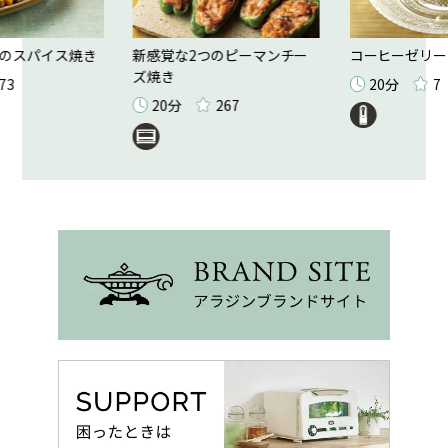
のスパイス焼き
新感覚な2つのピーマンチー
コーヒーゼリー
ズ焼き
73
20分
7
20分
267