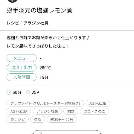
鶏手羽元の塩麹レモン煮
レシピ：アラジン社員
塩麹とお酢でお肉が柔らかく仕上がります♪
レモン風味でさっぱりした味に！
メニュー
-
温度｜出力
280℃
加熱時間
15分
60分
259
グラファイト グリル&トースター (4枚焼き)
AGT-G13B
AGT-G13A
アラジン社員
肉類
野菜・きのこ
夏レシピ
煮る
約30分〜60分