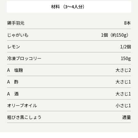
材料 （3～4人分）
鶏手羽元
8本
じゃがいも
1個（約150g）
レモン
1/2個
冷凍ブロッコリー
150g
A 塩麹
大さじ2
A 酢
大さじ1
A 酒
大さじ1
オリーブオイル
小さじ1
粗びき黒こしょう
適量