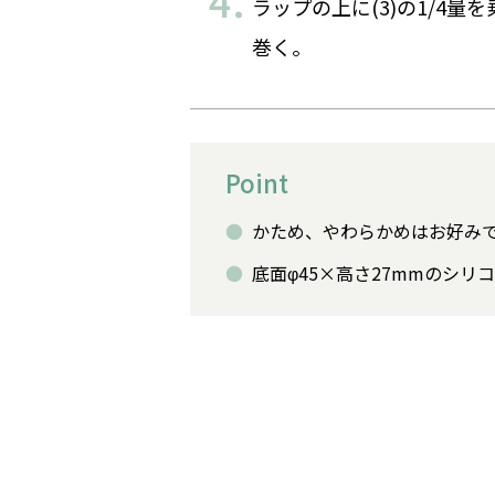
ラップの上に(3)の1/4
巻く。
Point
かため、やわらかめはお好み
底面φ45×高さ27mmのシ