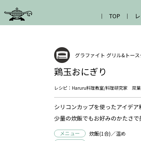
TOP
レ
グラファイト グリル&トース
鶏玉おにぎり
レシピ：Haruru料理教室/料理研究家 双葉
シリコンカップを使ったアイデア
少量の炊飯でもお好みのかたさで
メニュー
炊飯(1合)／温め