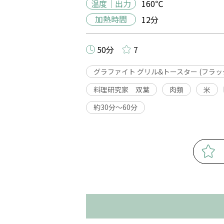
温度｜出力
160℃
加熱時間
12分
50分
7
グラファイト グリル&トースター (フラ
料理研究家 双葉
肉類
米
約30分〜60分