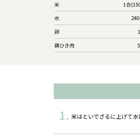
米
1合(15
水
240
卵
鶏ひき肉
米はといでざるに上げて水け