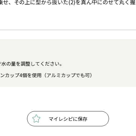
量を乗せ、その上に型から抜いた(2)を真ん中にのせて丸く
で水の量を調整してください。
リコンカップ4個を使用（アルミカップでも可）
マイレシピに保存