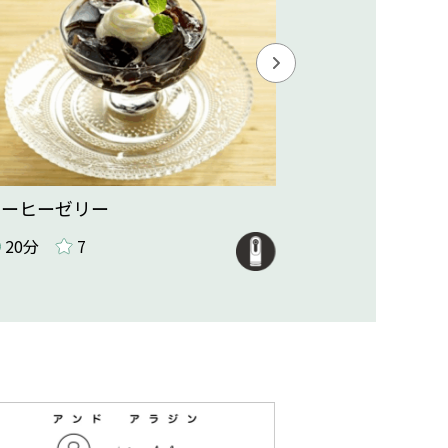
コーヒーゼリー
パイナップル
20分
7
10分
3