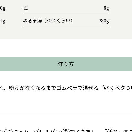
00g
塩
8g
1g
ぬるま湯（30℃くらい）
280g
作り方
れ、粉けがなくなるまでゴムベラで混ぜる（軽くベタつ
(深)に入れ、グリルパン(浅)でふたをし、「低温」40