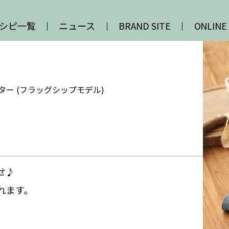
シピ一覧
ニュース
BRAND SITE
ONLINE
ター (フラッグシップモデル)
ュ
せ♪
れます。