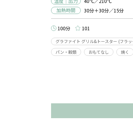
温度｜出力
40℃／210℃
加熱時間
30分＋30分／15分
100分
101
グラファイト グリル&トースター (フラ
パン・穀類
おもてなし
焼く