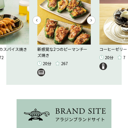
のスパイス焼き
新感覚な2つのピーマンチー
コーヒーゼリー
ズ焼き
72
20分
7
20分
267