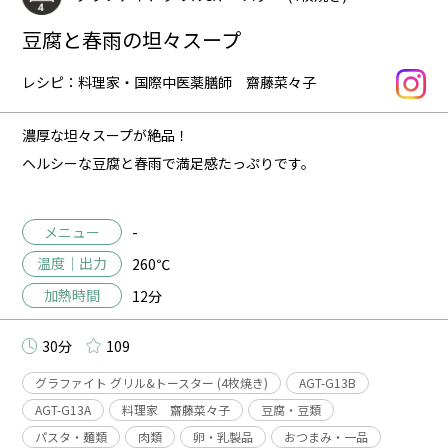
豆腐と春雨の坦々スープ
レシピ：料理家・国際中医薬膳師 齋藤菜々子
濃厚な坦々スープが絶品！
ヘルシーな豆腐と春雨で満足感たっぷりです。
メニュー
-
温度｜出力
260℃
加熱時間
12分
30分
109
グラファイト グリル&トースター (4枚焼き)
AGT-G13B
AGT-G13A
料理家 齋藤菜々子
豆腐・豆類
パスタ・麺類
肉類
卵・乳製品
おつまみ・一品