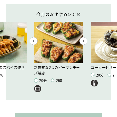
今月のおすすめレシピ
のスパイス焼き
新感覚な2つのピーマンチー
コーヒーゼリー
ズ焼き
76
20分
7
20分
268