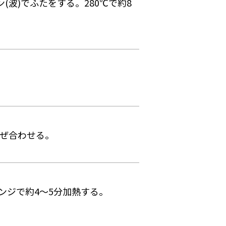
波)でふたをする。280℃で約8
混ぜ合わせる。
ンジで約4～5分加熱する。