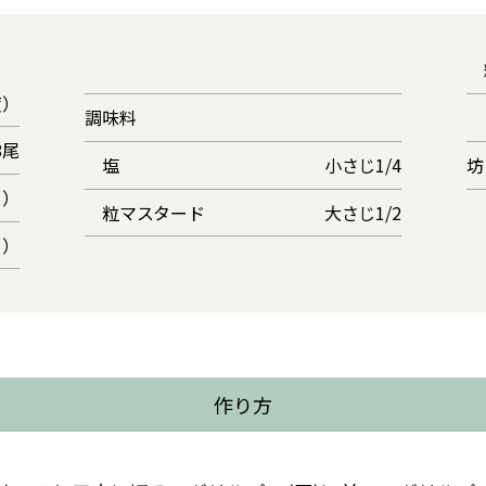
粗
度）
調味料
8尾
塩
小さじ1/4
坊
ｇ）
粒マスタード
大さじ1/2
ｇ）
作り方