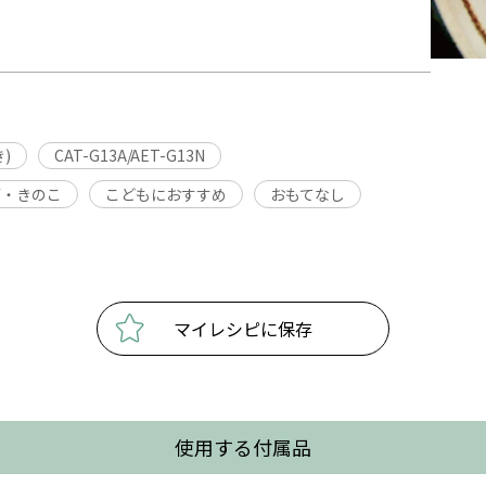
)
CAT-G13A/AET-G13N
菜・きのこ
こどもにおすすめ
おもてなし
マイレシピに保存
使用する付属品