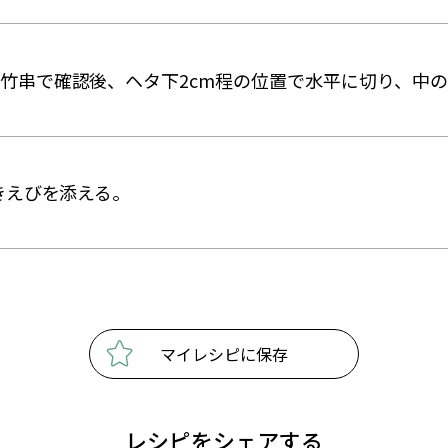
るか竹串で確認後、ヘタ下2cm程の位置で水平に切り、中
むきえびを添える。
マイレシピに保存
レシピをシェアする