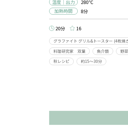
温度｜出力
280℃
加熱時間
8分
20分
16
グラファイト グリル&トースター (4枚焼き
料理研究家 双葉
魚介類
野
秋レシピ
約15〜30分