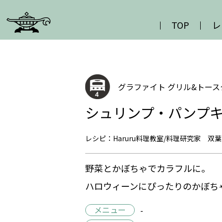
TOP
レ
グラファイト グリル&トースタ
シュリンプ・パンプ
レシピ：Haruru料理教室/料理研究家 双葉
野菜とかぼちゃでカラフルに。
ハロウィーンにぴったりのかぼち
メニュー
-