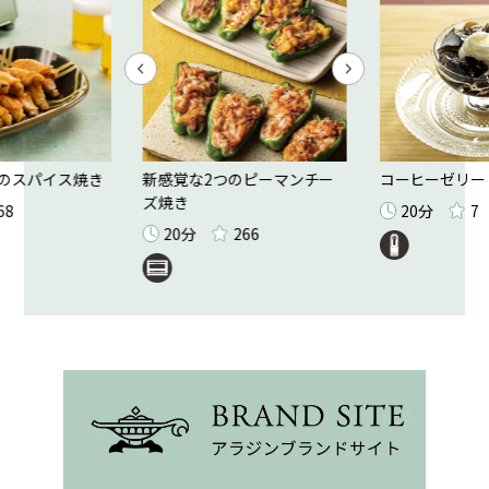
のスパイス焼き
新感覚な2つのピーマンチー
コーヒーゼリー
ズ焼き
68
20分
7
20分
266