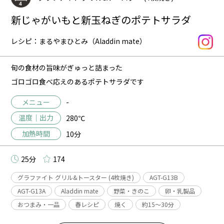
新じゃがいもと新玉ねぎのポテトサラダ
レシピ：まるやまひとみ（Aladdin mate）
旬の食材の旨味がぎゅっと詰まった
ゴロゴロ食べ応えのあるポテトサラダです
メニュー
-
温度｜出力
280℃
加熱時間
10分
25分
174
グラファイト グリル&トースター (4枚焼き)
AGT-G13B
AGT-G13A
Aladdin mate
野菜・きのこ
卵・乳製品
おつまみ・一品
春レシピ
焼く
約15〜30分