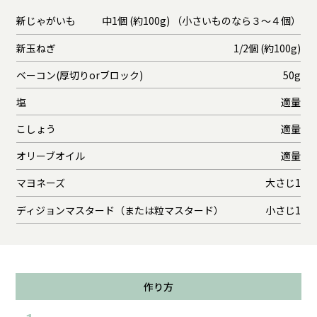
新じゃがいも
中1個 (約100g) （小さいものなら３～４個）
新玉ねぎ
1/2個 (約100g)
ベーコン(厚切りorブロック)
50g
塩
適量
こしょう
適量
オリーブオイル
適量
マヨネーズ
大さじ1
ディジョンマスタード（または粒マスタード）
小さじ1
作り方