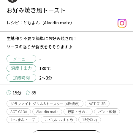
お好み焼き風トースト
レシピ：ともよん（Aladdin mate）
生地作り不要で簡単にお好み焼き風！
ソースの香りが食欲をそそります♪
メニュー
-
温度｜出力
180℃
加熱時間
2～3分
15分
85
グラファイト グリル&トースター (4枚焼き)
AGT-G13B
AGT-G13A
Aladdin mate
野菜・きのこ
パン・穀類
おつまみ・一品
こどもにおすすめ
15分以内