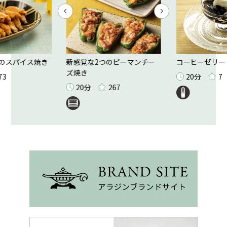
のスパイス焼き
新感覚な2つのピーマンチー
コーヒーゼリー
ズ焼き
73
20分
7
20分
267