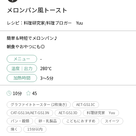
メロンパン風トースト
レシピ：料理研究家/料理ブロガー Yuu
簡単＆時短でメロンパン♪
朝食やおやつにも◎
メニュー
-
温度｜出力
280℃
加熱時間
3～5分
10分
45
グラファイトトースター (2枚焼き)
AET-GS13C
CAT-GS13A/AET-GS13N
AET-GS13D
料理研究家 Yuu
パン・穀類
卵・乳製品
こどもにおすすめ
スイーツ
焼く
15分以内