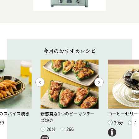
今月のおすすめレシピ
のスパイス焼き
新感覚な2つのピーマンチー
コーヒーゼリー
ズ焼き
69
20分
7
20分
266