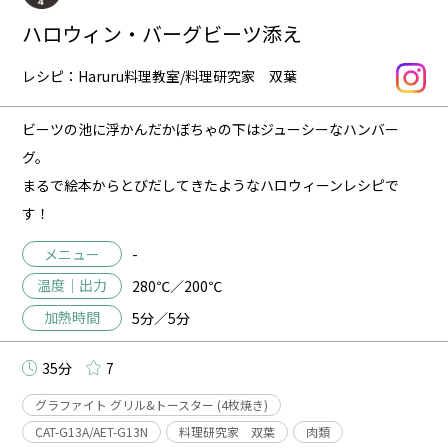
ハロウィン・バーグビーツ添え
レシピ：Haruru料理教室/料理研究家 双葉
ビーツの池に浮かんだかぼちゃの下はジューシーなハンバー
グ。
まるで絵本からとびだしてきたようなハロウィーンレシピで
す！
メニュー
-
温度｜出力
280℃／200℃
加熱時間
5分／5分
35分
7
グラファイト グリル&トースター (4枚焼き)
CAT-G13A/AET-G13N
料理研究家 双葉
肉類