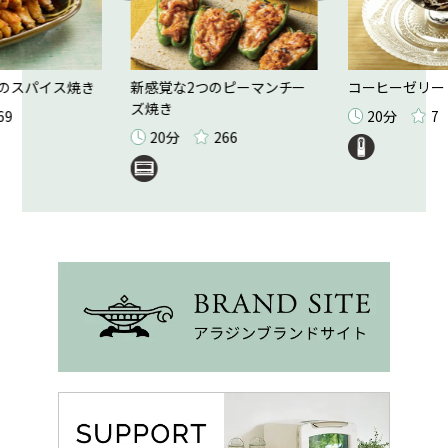
のスパイス焼き
新感覚な2つのピーマンチー
コーヒーゼリー
ズ焼き
69
20分
7
20分
266