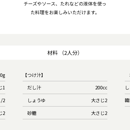
チーズやソース、たれなどの液体を使っ
た料理をお楽しみいただけます。
材料 （2人分）
00g
【つけ汁】
じ1
だし汁
200cc
し
/2
しょうゆ
大さじ2
韓
じ2
砂糖
大さじ2