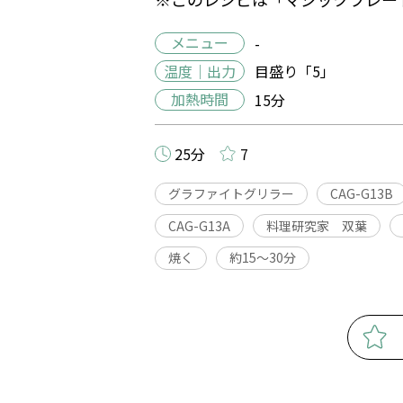
メニュー
-
温度｜出力
目盛り「5」
加熱時間
15分
25分
7
グラファイトグリラー
CAG-G13B
CAG-G13A
料理研究家 双葉
焼く
約15〜30分