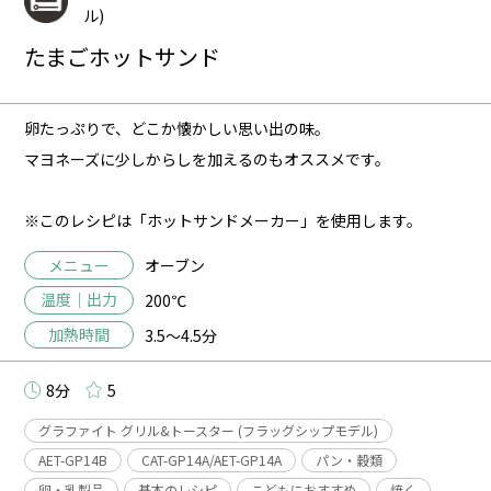
ル)
たまごホットサンド
卵たっぷりで、どこか懐かしい思い出の味。
マヨネーズに少しからしを加えるのもオススメです。
※このレシピは「ホットサンドメーカー」を使用します。
メニュー
オーブン
温度｜出力
200℃
加熱時間
3.5～4.5分
8分
5
グラファイト グリル&トースター (フラッグシップモデル)
AET-GP14B
CAT-GP14A/AET-GP14A
パン・穀類
卵・乳製品
基本のレシピ
こどもにおすすめ
焼く