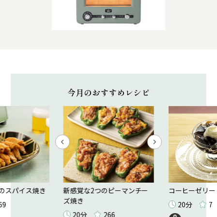
今月のおすすめレシピ
のスパイス焼き
新感覚な2つのピーマンチー
コーヒーゼリー
ズ焼き
69
20分
7
20分
266