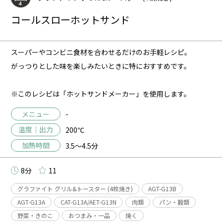
コールスローホットサンド
スーパーやコンビニ食材を合わせるだけのお手軽レシピ。
がっつりとした味を楽しみたいときに特におすすめです。
※このレシピは「ホットサンドメーカー」を使用します。
メニュー
-
温度｜出力
200℃
加熱時間
3.5～4.5分
8分
11
グラファイト グリル&トースター (4枚焼き)
AGT-G13B
AGT-G13A
CAT-G13A/AET-G13N
肉類
パン・穀類
野菜・きのこ
おつまみ・一品
焼く