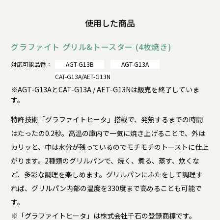
使用した商品
グラファイト グリル&トースター (4枚焼き)
対応可能品番：
AGT-G13B
AGT-G13A
CAT-G13A/AET-G13N
※AGT-G13AとCAT-G13A / AET-G13Nは販売を終了していま
す。
特許技術「グラファイトヒータ」搭載で、発熱するまでの時間
はたったの0.2秒。高温の庫内で一気に焼き上げることで、外は
カリッと、中は水分が残っているのでモチモチのトーストに仕上
がります。2種類のグリルパンで、焼く、煮る、蒸す、炊くな
ど、多彩な調理を楽しめます。グリルパンにふたをして調理す
れば、グリルパン内部の温度を330度まで高めることも可能で
す。
※「グラファイトヒータ」は株式会社千石の登録商標です。