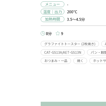
メニュー
-
温度｜出力
200℃
加熱時間
3.5～4.5分
8分
9
グラファイトトースター (2枚焼き)
CAT-GS13A/AET-GS13N
パン・穀
おつまみ・一品
焼く
ホット