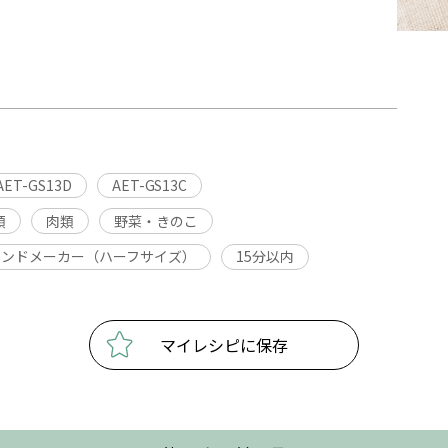
AET-GS13D
AET-GS13C
類
肉類
野菜・きのこ
サンドメーカー（ハーフサイズ）
15分以内
マイレシピに保存