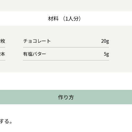
材料 （1人分）
2枚
チョコレート
20g
2本
有塩バター
5g
作り方
する。