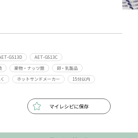
AET-GS13D
AET-GS13C
類
果物・ナッツ類
卵・乳製品
焼く
ホットサンドメーカー
15分以内
マイレシピに保存