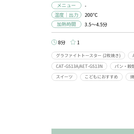
メニュー
-
温度｜出力
200℃
加熱時間
3.5～4.5分
8分
1
グラファイトトースター (2枚焼き)
CAT-GS13A/AET-GS13N
パン・穀
スイーツ
こどもにおすすめ