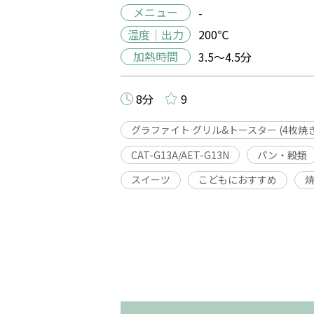
メニュー
-
温度｜出力
200℃
加熱時間
3.5～4.5分
8分
9
グラファイト グリル&トースター (4枚焼き
CAT-G13A/AET-G13N
パン・穀類
スイーツ
こどもにおすすめ