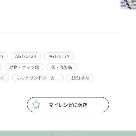
)
AGT-G13B
AGT-G13A
果物・ナッツ類
卵・乳製品
焼く
ホットサンドメーカー
15分以内
マイレシピに保存