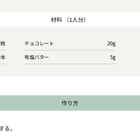
材料 （1人分）
2枚
チョコレート
20g
2本
有塩バター
5g
作り方
する。