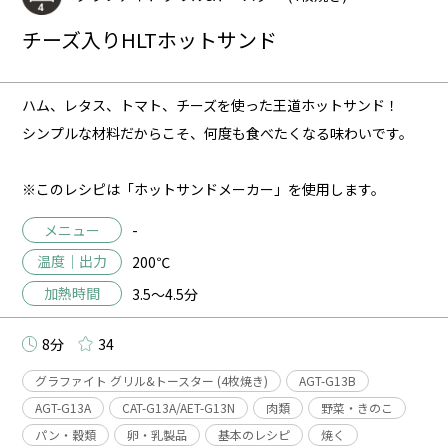
チーズ入りHLTホットサンド
ハム、レタス、トマト、チーズを使った王道ホットサンド！
シンプルな材料だからこそ、何度も食べたくなる味わいです。
※このレシピは「ホットサンドメーカー」を使用します。
メニュー
-
温度｜出力
200℃
加熱時間
3.5～4.5分
8分
34
グラファイト グリル&トースター (4枚焼き)
AGT-G13B
AGT-G13A
CAT-G13A/AET-G13N
肉類
野菜・きのこ
パン・穀類
卵・乳製品
基本のレシピ
焼く