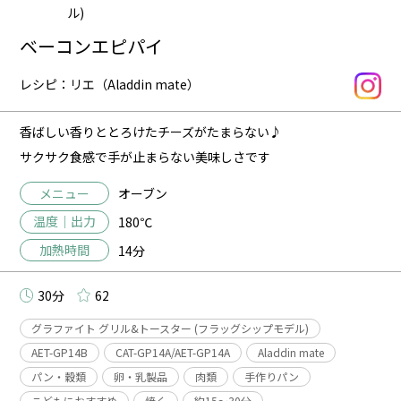
ル)
ベーコンエピパイ
レシピ：リエ（Aladdin mate）
香ばしい香りととろけたチーズがたまらない♪
サクサク食感で手が止まらない美味しさです
メニュー
オーブン
温度｜出力
180℃
加熱時間
14分
30分
62
グラファイト グリル&トースター (フラッグシップモデル)
AET-GP14B
CAT-GP14A/AET-GP14A
Aladdin mate
パン・穀類
卵・乳製品
肉類
手作りパン
こどもにおすすめ
焼く
約15〜30分