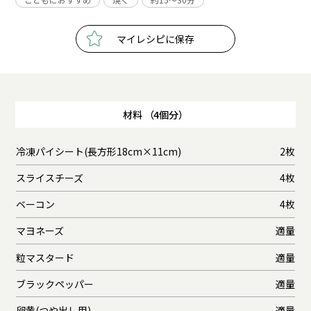
マイレシピに保存
材料 （4個分）
冷凍パイシート(長方形18cm×11cm)
2枚
スライスチーズ
4枚
ベーコン
4枚
マヨネーズ
適量
粒マスタード
適量
ブラックペッパー
適量
卵黄(つや出し用)
適量