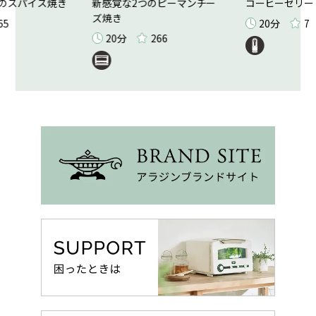
のスパイス焼き
新感覚な2つのピーマンチー
コーヒーゼリー
ズ焼き
65
20分
7
20分
266