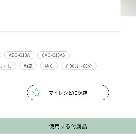
AEG-G13A
CAG-G13AS
てなし
和風
焼く
約30分〜60分
マイレシピに保存
使用する付属品