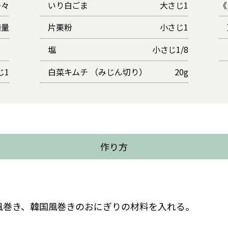
少々
いり白ごま
大さじ1
《
適量
片栗粉
小さじ1
塩
小さじ1/8
じ1
白菜キムチ （みじん切り）
20g
作り方
風巻き、韓国風巻きのおにぎりの材料を入れる。