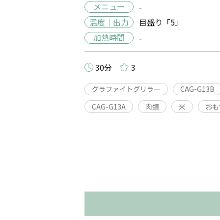
メニュー
-
温度｜出力
目盛り「5」
加熱時間
-
30分
3
グラファイトグリラー
CAG-G13B
CAG-G13A
肉類
米
おも