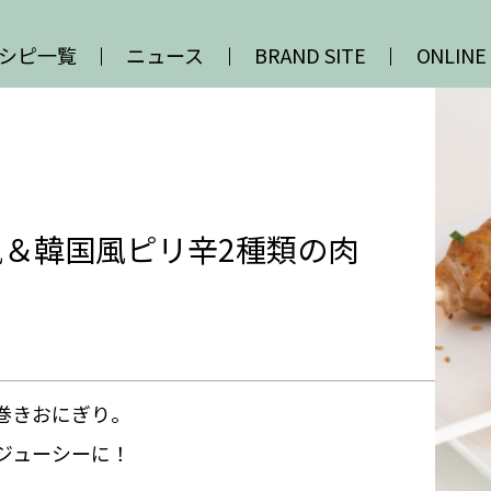
シピ一覧
ニュース
BRAND SITE
ONLINE
＆韓国風ピリ辛2種類の肉
巻きおにぎり。
ジューシーに！