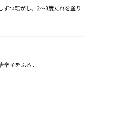
しずつ転がし、2～3度たれを塗り
唐辛子をふる。