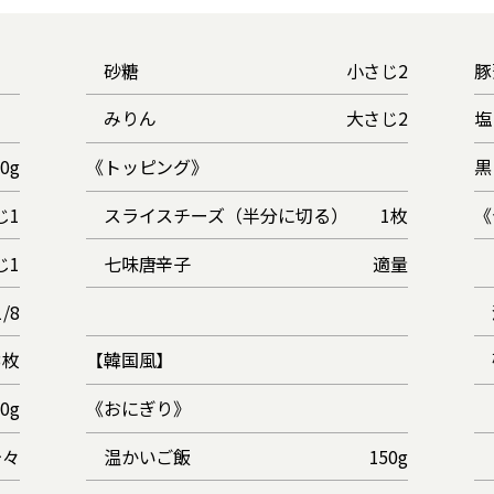
砂糖
小さじ2
豚
みりん
大さじ2
塩
50g
《トッピング》
黒
じ1
スライスチーズ（半分に切る）
1枚
《
じ1
七味唐辛子
適量
/8
3枚
【韓国風】
60g
《おにぎり》
少々
温かいご飯
150g