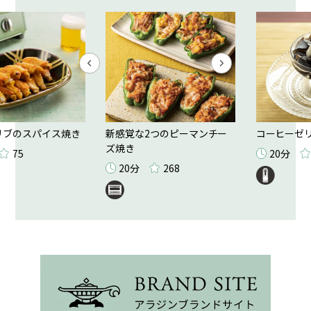
のスパイス焼き
新感覚な2つのピーマンチー
コーヒーゼリー
ズ焼き
75
20分
7
20分
268