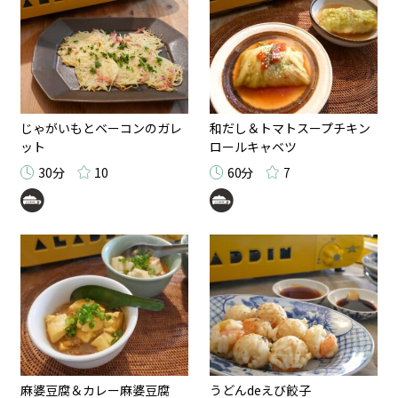
じゃがいもとベーコンのガレ
和だし＆トマトスープチキン
ット
ロールキャベツ
30分
10
60分
7
麻婆豆腐＆カレー麻婆豆腐
うどんdeえび餃子